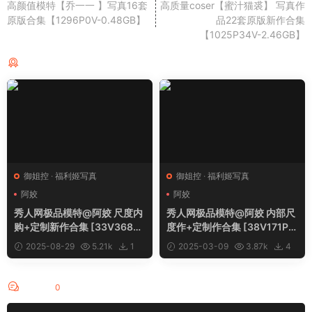
高颜值模特【乔一一 】写真16套
高质量coser【蜜汁猫裘】 写真作
原版合集【1296P0V-0.48GB】
品22套原版新作合集
【1025P34V-2.46GB】
猜你喜欢
御姐控
·
福利姬写真
御姐控
·
福利姬写真
阿姣
阿姣
秀人网极品模特@阿姣 尺度内
秀人网极品模特@阿姣 内部尺
购+定制新作合集 [33V368P_
度作+定制作合集 [38V171P_
1.47GB]
2.60GB]
2025-08-29
5.21k
1
2025-03-09
3.87k
4
评论
0