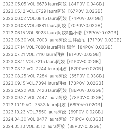
2023.05.05 VOL.6678 laura阿姣【84P0V-0.04GB】
2023.05.12 VOL.6729 laura阿姣【67P0V-0.02GB】
2023.06.02 VOL.6845 laura阿姣【74P0V-0.01GB】
2023.06.08 VOL.6881 laura阿姣【70P0V-0.02GB】
2023.06.15 VOL.6923 laura阿姣&熊小诺【76P0V-0.02GB】
2023.06.30 VOL.7003 laura阿姣 迪拜旅拍【71P0V-0.02GB】
2023.07.14 VOL.7080 laura阿姣 黑丝【84P0V-0.03GB】
2023.07.21 VOL.7116 laura阿姣【81P0V-0.03GB】
2023.08.11 VOL.7215 laura阿姣【61P0V-0.02GB】
2023.08.17 VOL.7244 laura阿姣【62P0V-0.02GB】
2023.08.25 VOL.7284 laura阿姣【65P0V-0.03GB】
2023.09.15 VOL.7394 laura阿姣【73P0V-0.02GB】
2023.09.22 VOL.7426 laura阿姣【86P0V-0.03GB】
2023.09.27 VOL.7447 laura阿姣【78P0V-0.02GB】
2023.10.19 VOL.7533 laura阿姣【68P0V-0.02GB】
2023.10.23 VOL.7550 laura阿姣【69P0V-0.02GB】
2024.04.30 VOL.8477 laura阿姣【71P0V-0.03GB】
2024.05.10 VOL.8512 laura阿姣【88P0V-0.02GB】