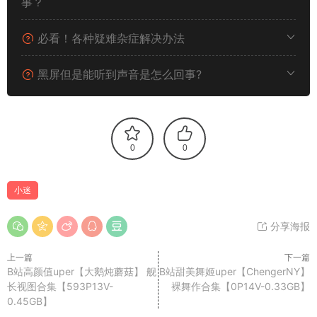
事？
必看！各种疑难杂症解决办法
黑屏但是能听到声音是怎么回事?
0
0
小迷
分享海报
上一篇
下一篇
B站高颜值uper【大鹅炖蘑菇】 舰
B站甜美舞姬uper【ChengerNY】
长视图合集【593P13V-
裸舞作合集【0P14V-0.33GB】
0.45GB】