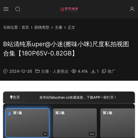
当前位置：
首页
剧情类型
主播
正文
B站清纯系uper@小迷(擦味小咪)尺度私拍视图
合集【180P65V-0.82GB】
2024-12-26
主播
·
人妻熟女
4.41k
1
推广
00
:
00
/
00:03
推荐
发布站fabuzhan.cc收藏迷路，下载APP一秒打开！
第1集
第2集
第3集
3s
24s