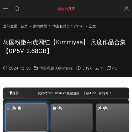
当前位置：
首页
剧情类型
博主私拍(Onlyfans)
正文
岛国粉嫩白虎网红【Kimmiyaa】 尺度作品合集
【0P5V-2.68GB】
2024-12-30
博主私拍(Onlyfans)
3.19k
11
推广
00
:
00
/
21:33
推荐
发布站fabuzhan.cc收藏迷路，下载APP一秒打开！
第1集
第2集
第3集