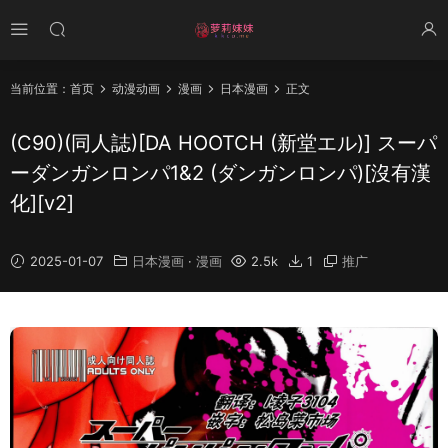
当前位置：
首页
动漫动画
漫画
日本漫画
正文
(C90)(同人誌)[DA HOOTCH (新堂エル)] スーパ
ーダンガンロンパ1&2 (ダンガンロンパ)[沒有漢
化][v2]
2025-01-07
日本漫画
·
漫画
2.5k
1
推广