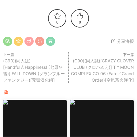
0
0
分享海报
上一篇
下一篇
(C90)(同人誌)
(C90)(同人誌)[CRAZY CLOVER
[Handful☆Happiness! (七原冬
CLUB (クロハぬえ)] T＊MOON
雪)] FALL DOWN (グランブルー
COMPLEX GO 06 (Fate／Grand
ファンタジー)[无毒汉化组]
Order)[空気系☆漢化]
猜你喜欢