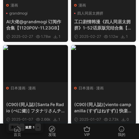
漫画
漫画
grandmogi
四人同居太拥挤
AI大佬@grandmogi 订阅作
工口剧情韩漫《四人同居太拥
合集【1120P0V-11.23GB】
挤》1-52话原版完结合集【6
61P0V-0.25GB】
2025-02-27
1.78w
1
2025-02-27
1.12w
1
日本漫画
·
漫画
日本漫画
·
漫画
(C90)(同人誌)[Santa Fe Rad
(C90)(同人誌)[viento camp
io (ぺに健)] フタナリさんチ
anilla (すずはねすず)] 快楽水
ームvsドゥーチェ (ガールズ&
槽 ～大木双葉とダイビングシ
2025-01-07
2.66k
1
2025-01-07
2.73k
0
パンツァー)[沒有漢化]
ョップ店長 (あまんちゅ!)[沒
滚动
-
+
速度: 1
有漢化]
首页
发现
VIP
我的