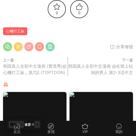
0
0
心機打工妹
分享海报
上一篇
下一篇
韩国真人全彩中文漫画 (實境秀)@
韩国真人全彩中文漫画 @在墙上钻
心機打工妹 _ 第7話 (TOPTOON)
洞的男人 第2-3话中文
猜你喜欢
滚动
-
+
速度: 1
首页
发现
VIP
我的
韩国漫画
韩国漫画