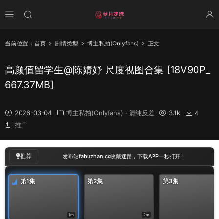
当前位置：
首页
剧情类型
博主私拍(Onlyfans)
正文
高颜值留学生@陈婧妤 尺度视图合集 [18V90P_
667.37MB]
2026-03-04
博主私拍(Onlyfans)
·
清纯反差
3.1k
4
推广
00
:
00
/
01:54
推荐
发布站fabuzhan.cc收藏迷路，下载APP一秒打开！
第1集
第2集
第3集
1m
2m