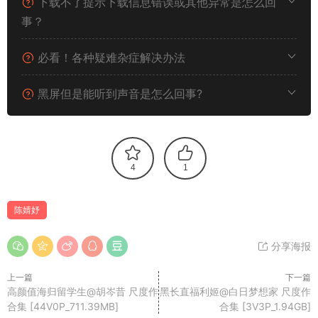
下载不了提示下载信息错误或其他异常是怎么回
事？
必看！各种疑难杂症解决办法
黑屏但是能听到声音是怎么回事?
4
1
陈婧妤
分享海报
上一篇
下一篇
高颜值海归留学生@胡岑昔 尺度作
黑长直福利姬@白日梦想家 尺度作
合集 [44V0P_711.39MB]
合集 [3V3P_1.94GB]