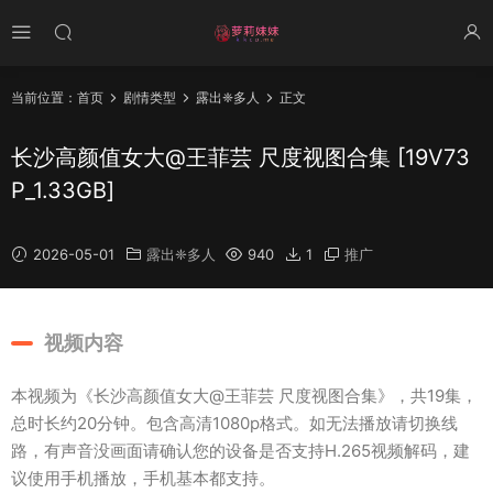
当前位置：
首页
剧情类型
露出❈多人
正文
长沙高颜值女大@王菲芸 尺度视图合集 [19V73
P_1.33GB]
2026-05-01
露出❈多人
940
1
推广
视频内容
本视频为《长沙高颜值女大@王菲芸 尺度视图合集》，共19集，
总时长约20分钟。包含高清1080p格式。如无法播放请切换线
路，有声音没画面请确认您的设备是否支持H.265视频解码，建
议使用手机播放，手机基本都支持。
00
:
00
/
00:51