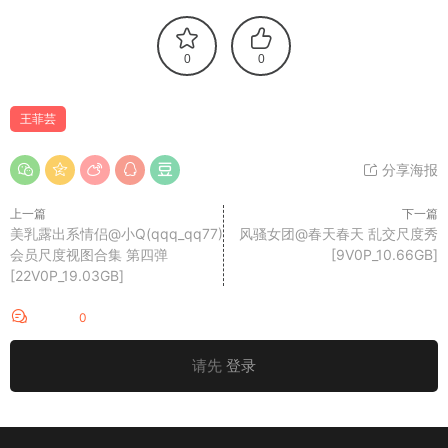
0
0
王菲芸
分享海报
上一篇
下一篇
美乳露出系情侣@小Q(qqq_qq77)
风骚女团@春天春天 乱交尺度秀
会员尺度视图合集 第四弹
[9V0P_10.66GB]
[22V0P_19.03GB]
评论
0
请先
登录