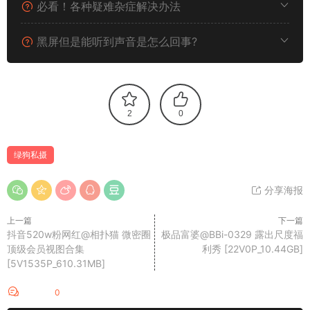
必看！各种疑难杂症解决办法
黑屏但是能听到声音是怎么回事?
2
0
绿狗私摄
分享海报
上一篇
下一篇
抖音520w粉网红@相扑猫 微密圈
极品富婆@BBi-0329 露出尺度福
顶级会员视图合集
利秀 [22V0P_10.44GB]
[5V1535P_610.31MB]
评论
0