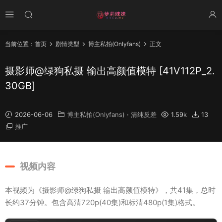
当前位置：
首页
剧情类型
博主私拍(Onlyfans)
正文
摄影师@绿狗私摄 输出高颜值模特 [41V112P_2.
30GB]
2026-06-06
博主私拍(Onlyfans)
·
清纯反差
1.59k
13
推广
视频内容
本视频为《摄影师@绿狗私摄 输出高颜值模特》，共41集，总时
长约37分钟。包含高清720p(40集)和标清480p(1集)格式。
00
:
00
/
00:36