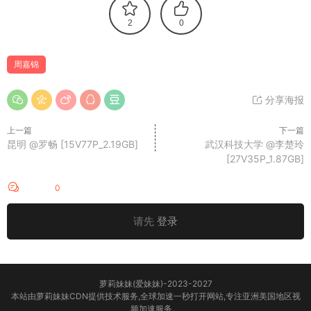
2
0
周嘉锦
分享海报
上一篇
下一篇
昆明 @罗畅 [15V77P_2.19GB]
武汉科技大学 @李楚玲
[27V35P_1.87GB]
评论
0
请先
登录
萝莉妹妹(爱妹妹)-2023-2027
本站由萝莉妹妹CDN提供技术服务,全球加速一秒打开网站,专注亚洲美国地区视
频加速服务。