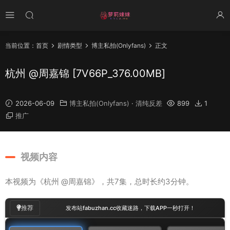
当前位置：
首页
剧情类型
博主私拍(Onlyfans)
正文
杭州 @周嘉锦 [7V66P_376.00MB]
2026-06-09
博主私拍(Onlyfans)
·
清纯反差
899
1
推广
视频内容
本视频为《杭州 @周嘉锦》，共7集，总时长约3分钟。
00
:
00
/
00:23
推荐
发布站fabuzhan.cc收藏迷路，下载APP一秒打开！