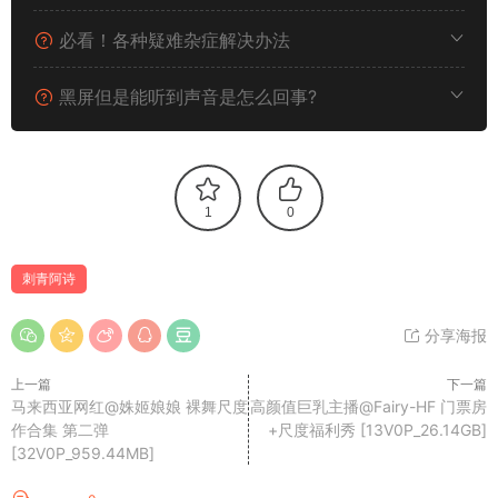
必看！各种疑难杂症解决办法
黑屏但是能听到声音是怎么回事?
1
0
刺青阿诗
分享海报
上一篇
下一篇
马来西亚网红@姝姬娘娘 裸舞尺度
高颜值巨乳主播@Fairy-HF 门票房
作合集 第二弹
+尺度福利秀 [13V0P_26.14GB]
[32V0P_959.44MB]
评论