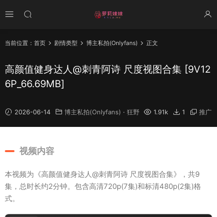
当前位置：
首页
剧情类型
博主私拍(Onlyfans)
正文
高颜值健身达人@刺青阿诗 尺度视图合集 [9V12
6P_66.69MB]
2026-06-14
博主私拍(Onlyfans)
·
狂野
1.91k
1
推广
视频内容
本视频为《高颜值健身达人@刺青阿诗 尺度视图合集》，共9
集，总时长约2分钟。包含高清720p(7集)和标清480p(2集)格
式。
00
:
00
/
00:36