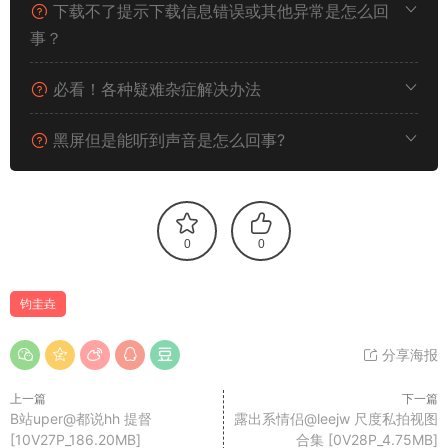
下载不了提示下载信息错误或其他异常是怎么回
事？
必看！各种疑难杂症解决办法
黑屏但是能听到声音是怎么回事?
0
0
钧圭垚
分享海报
上一篇
下一篇
B站uper@都说hh 提督
露出系情侣@leejw 尺度私拍视图
[10V27P_186.20MB]
合集 [0V28P_4.75MB]