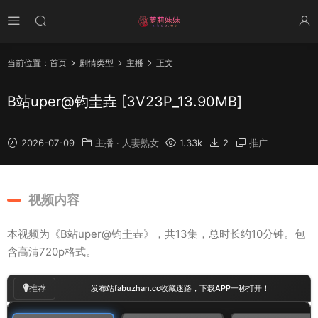
当前位置：
首页
剧情类型
主播
正文
B站uper@钧圭垚 [3V23P_13.90MB]
2026-07-09
主播
·
人妻熟女
1.33k
2
推广
视频内容
本视频为《B站uper@钧圭垚》，共13集，总时长约10分钟。包
含高清720p格式。
00
:
00
/
00:30
推荐
发布站fabuzhan.cc收藏迷路，下载APP一秒打开！