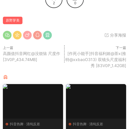
2
0
原野芽美
分享海报
上一篇
下一篇
高颜值抖音网红@没烦恼 尺度作
[作死小能手]抖音福利姬@茶x(推
[3V0P_434.74MB]
特@xxbaoO313) 双镜头尺度福利
秀 [83V0P_1.42GB]
猜你喜欢
抖音热舞
·
清纯反差
抖音热舞
·
清纯反差