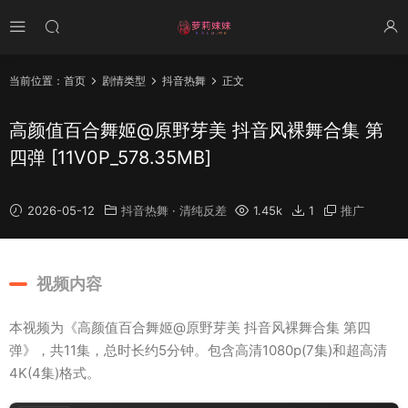
当前位置：
首页
剧情类型
抖音热舞
正文
高颜值百合舞姬@原野芽美 抖音风裸舞合集 第
四弹 [11V0P_578.35MB]
2026-05-12
抖音热舞
·
清纯反差
1.45k
1
推广
视频内容
本视频为《高颜值百合舞姬@原野芽美 抖音风裸舞合集 第四
弹》，共11集，总时长约5分钟。包含高清1080p(7集)和超高清
4K(4集)格式。
00
:
00
/
00:12